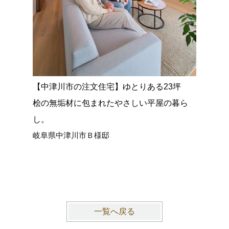
【中津川市の注文住宅】ゆとりある23坪
【中津川
桧の無垢材に包まれたやさしい平屋の暮ら
垢のぬく
し。
全館空調
岐阜県中津川市Ｂ様邸
岐阜県中
一覧へ戻る