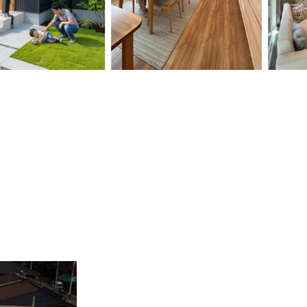
古屋市の注文住
【名古屋市の注文住
【大
無垢材と畳でつ
宅】和モダンの住ま
宅】
和モダンな暮ら
いで心落ち着く暮ら
イニ
家事動線も快適で
し。高気密高断熱で
開放
ペースもある住
ヒートショック、結
住ま
露、暑さ寒さのない
ッハ
快適な家！
な住