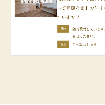
ムで健康な家】お住ま
ています！
日時
随時受付しています
合せください。
場所
ご相談致します