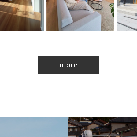
川市の注文住
【中津川市の注文住
【名
とりある23
宅】３３坪で大収
宅】
more
の無垢材に包
納！無垢のぬくもり
くる
やさしい平屋
と機能美が調和する
し-
し。
住まい ―全館空調
畳ス
で快適な毎日を―
まい-