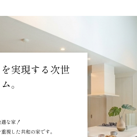
ネを実現する次世
テム。
快適な家！
を重視した共和の家です。