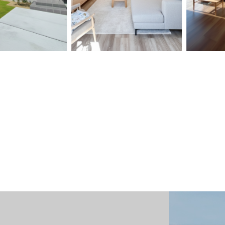
井市の新築住
【海部郡】子育て世
【中津
ビングに隣接
代が快適に暮らす将
宅】ゆ
タミスペース
来設計の家｜ガルバ
坪 桧
ゆとりの平屋
外壁×和室のある住
まれた
空調で１年中
まい｜ー全館空調マ
の暮ら
住まいー
ッハシステムで快適
空間ー