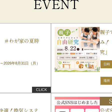
EVENT
親子
6 ＃わが家の夏時
み！
究」
～2026年8月31日（月）
日時
場所
快適！換気システ
公式