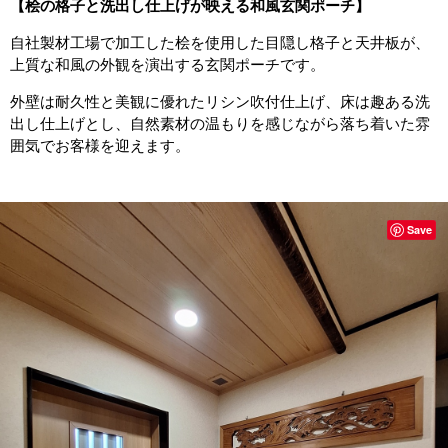
【桧の格子と洗出し仕上げが映える和風玄関ポーチ】
自社製材工場で加工した桧を使用した目隠し格子と天井板が、
上質な和風の外観を演出する玄関ポーチです。
外壁は耐久性と美観に優れたリシン吹付仕上げ、床は趣ある洗
出し仕上げとし、自然素材の温もりを感じながら落ち着いた雰
囲気でお客様を迎えます。
Save