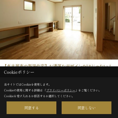
【名古屋市の新築住宅】お洒落なデザインだけじゃない！
Cookieポリシー
地震に強いＴＩＰ構法の家
名古屋市Ａ様邸
当サイトではCookieを使用します。
Cookieの使用に関する詳細は 「
プライバシーポリシー
」をご覧ください。
Cookieを受け入れるか拒否するか選択してください。
同意する
同意しない