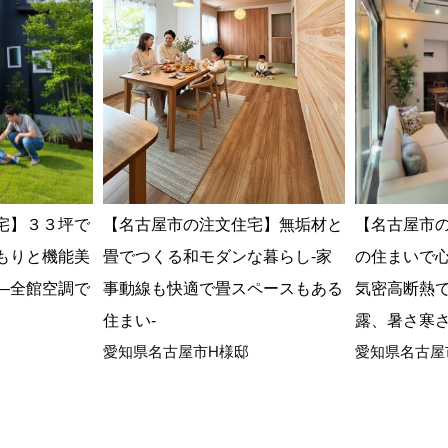
宅】３３坪で
【名古屋市
【名古屋市の注文住宅】無垢材と
もりと機能美
の住まいで
畳でつくる和モダンな暮らし-家
―全館空調で
気密高断熱
事動線も快適で畳スペースもある
露、暑さ寒
住まい-
愛知県名古屋
愛知県名古屋市H様邸