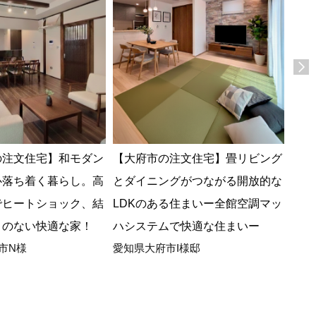
の注文住宅】和モダン
【大府市の注文住宅】畳リビング
【中
心落ち着く暮らし。高
とダイニングがつながる開放的な
桧張
でヒートショック、結
LDKのある住まいー全館空調マッ
全館
岐阜
さのない快適な家！
ハシステムで快適な住まいー
市N様
愛知県大府市I様邸