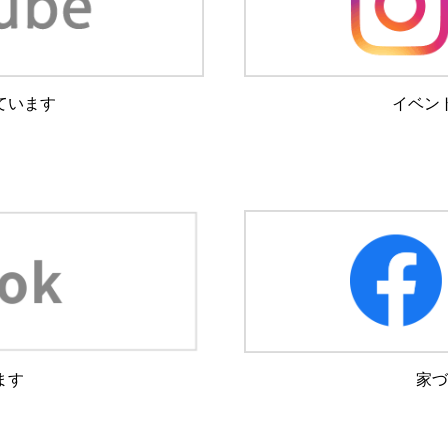
ています
イベン
ます
家づ