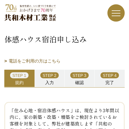
体感ハウス宿泊申し込み
電話をご利用の方はこちら
STEP 1
STEP 2
STEP 3
STEP 4
規約
入力
確認
完了
「住み心地・宿泊体感ハウス」は、
現在より3年間以
内に、家の新築・改築・増築をご検討されているお
客様を対象
として、
弊社が建築致します「共和の