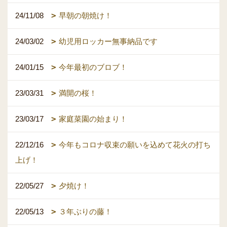
24/11/08
早朝の朝焼け！
24/03/02
幼児用ロッカー無事納品です
24/01/15
今年最初のブロブ！
23/03/31
満開の桜！
23/03/17
家庭菜園の始まり！
22/12/16
今年もコロナ収束の願いを込めて花火の打ち
上げ！
22/05/27
夕焼け！
22/05/13
３年ぶりの藤！