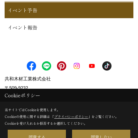
イベント予告
イベント報告
共和木材工業株式会社
〒509-9232
Cookieポリシー
岐阜県中津川市坂下872‐1
TEL：
0573-75-2071
当サイトではCookieを使用します。
FAX：0573-75-3381
Cookieの使用に関する詳細は 「
プライバシーポリシー
」をご覧ください。
Cookieを受け入れるか拒否するか選択してください。
＜営業時間＞8:00～17:00
＜定休日＞第2・第4土、日祝日、その他会社規定による
同意する
同意しない