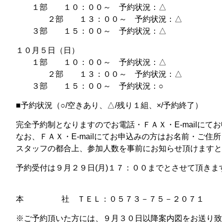
１部 １０：００～ 予約状況：△
２部 １３：００～ 予約状況：△
３部 １５：００～ 予約状況：△
１０月５日（日）
１部 １０：００～ 予約状況：△
２部 １３：００～ 予約状況：△
３部 １５：００～ 予約状況：○
■予約状況（○/空きあり、△/残り１組、×/予約終了）
完全予約制となりますのでお電話・ＦＡＸ・E-mailにて
なお、ＦＡＸ・E-mailにてお申込みの方はお名前・ご
スタッフの都合上、参加人数を事前にお知らせ頂けますと
予約受付は９月２９日(月)１７：００までとさせて頂きま
本 社 ＴＥＬ：０５７３－７５－２０７１ ＦＡ
※ご予約頂いた方には、９月３０日以降案内図をお送り致