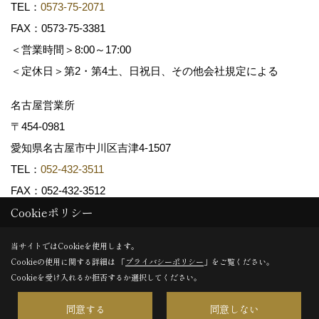
TEL：
0573-75-2071
FAX：0573-75-3381
＜営業時間＞8:00～17:00
＜定休日＞第2・第4土、日祝日、その他会社規定による
名古屋営業所
〒454-0981
愛知県名古屋市中川区吉津4-1507
TEL：
052-432-3511
FAX：052-432-3512
Cookieポリシー
Copyright (c) 共和木材工業株式会社. All Rights Reserved.
当サイトではCookieを使用します。
Cookieの使用に関する詳細は 「
プライバシーポリシー
」をご覧ください。
Produced by
ゴデスクリエイト
Cookieを受け入れるか拒否するか選択してください。
同意する
同意しない