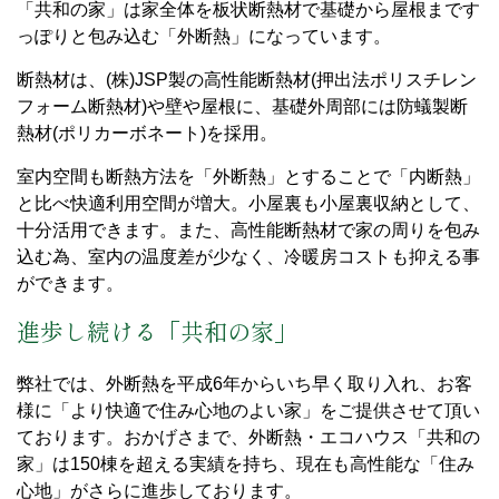
「共和の家」は家全体を板状断熱材で基礎から屋根まです
っぽりと包み込む「外断熱」になっています。
断熱材は、(株)JSP製の高性能断熱材(押出法ポリスチレン
フォーム断熱材)や壁や屋根に、基礎外周部には防蟻製断
熱材(ポリカーボネート)を採用。
室内空間も断熱方法を「外断熱」とすることで「内断熱」
と比べ快適利用空間が増大。小屋裏も小屋裏収納として、
十分活用できます。また、高性能断熱材で家の周りを包み
込む為、室内の温度差が少なく、冷暖房コストも抑える事
ができます。
進歩し続ける「共和の家」
弊社では、外断熱を平成6年からいち早く取り入れ、お客
様に「より快適で住み心地のよい家」をご提供させて頂い
ております。おかげさまで、外断熱・エコハウス「共和の
家」は150棟を超える実績を持ち、現在も高性能な「住み
心地」がさらに進歩しております。