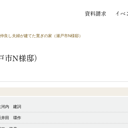
資料請求
イベ
仲良し夫婦が建てた寛ぎの家（瀬戸市N様邸）
戸市N様邸）
大河内 建詞
坂井田 環作