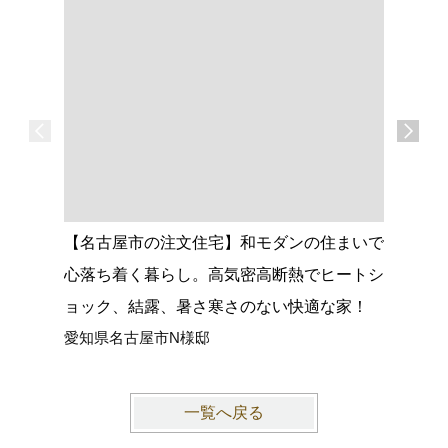
【名古屋市の注文住宅】和モダンの住まいで
【大府市
心落ち着く暮らし。高気密高断熱でヒートシ
グがつな
ョック、結露、暑さ寒さのない快適な家！
館空調マ
愛知県名古屋市N様邸
愛知県大
一覧へ戻る