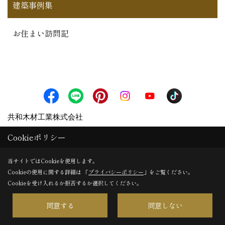
建築事例集
お住まい訪問記
共和木材工業株式会社
〒509-9232
Cookieポリシー
岐阜県中津川市坂下872‐1
当サイトではCookieを使用します。
TEL：
0573-75-2071
Cookieの使用に関する詳細は 「
プライバシーポリシー
」をご覧ください。
FAX：0573-75-3381
Cookieを受け入れるか拒否するか選択してください。
＜営業時間＞8:00～17:00
同意する
同意しない
＜定休日＞第2・第4土、日祝日、その他会社規定による