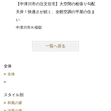
【中津川市の注文住宅】大空間の桧張り勾配
【名古屋
天井！快適さが続く、全館空調の平屋の住ま
心落ち着
い
ョック、
中津川市Ｋ様邸
愛知県名
一覧へ戻る
全体
全体
スタイル別
和風の家
洋風の家