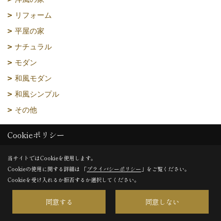
リフォーム
平屋の家
ナチュラル
モダン
和風モダン
和風シンプル
その他
Cookieポリシー
エリア別
愛知県 注文住宅
当サイトではCookieを使用します。
岐阜県 注文住宅
Cookieの使用に関する詳細は 「
プライバシーポリシー
」をご覧ください。
Cookieを受け入れるか拒否するか選択してください。
長野県 注文住宅
三重県 注文住宅
同意する
同意しない