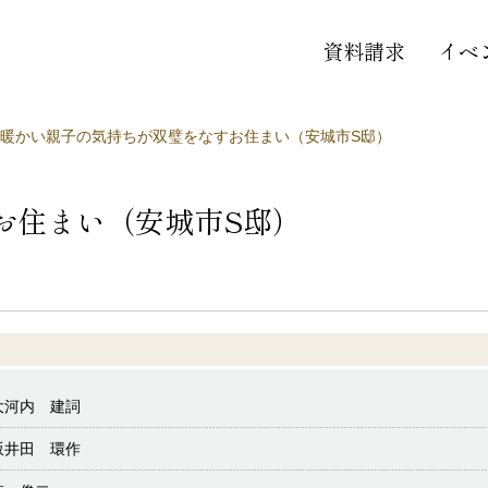
資料請求
イベ
暖かい親子の気持ちが双璧をなすお住まい（安城市S邸）
お住まい（安城市S邸）
大河内 建詞
坂井田 環作