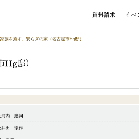
資料請求
イベ
家族を癒す、安らぎの家（名古屋市Hg邸）
市Hg邸）
大河内 建詞
坂井田 環作