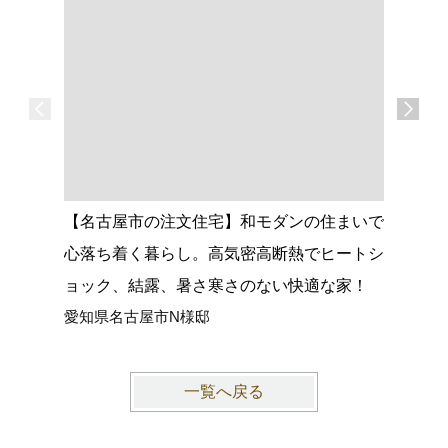
【名古屋市の注文住宅】和モダンの住まいで
【大府市
心落ち着く暮らし。高気密高断熱でヒートシ
グがつな
ョック、結露、暑さ寒さのない快適な家！
館空調マ
愛知県名古屋市N様邸
愛知県大
一覧へ戻る