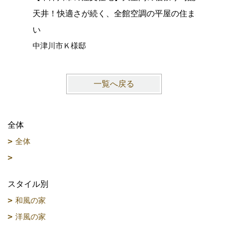
天井！快適さが続く、全館空調の平屋の住ま
心落ち着
い
ョック、
中津川市Ｋ様邸
愛知県名
一覧へ戻る
全体
全体
スタイル別
和風の家
洋風の家