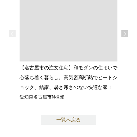
【名古屋市の注文住宅】和モダンの住まいで
【大府市
心落ち着く暮らし。高気密高断熱でヒートシ
グがつな
ョック、結露、暑さ寒さのない快適な家！
館空調マ
愛知県名古屋市N様邸
愛知県大
一覧へ戻る