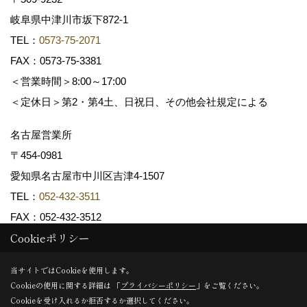
岐阜県中津川市坂下872‐1
TEL：
0573-75-2071
FAX：0573-75-3381
＜営業時間＞8:00～17:00
＜定休日＞第2・第4土、日祝日、その他会社規定による
名古屋営業所
〒454-0981
愛知県名古屋市中川区吉津4-1507
TEL：
052-432-3511
FAX：052-432-3512
Cookieポリシー
Copyright (c) 共和木材工業株式会社. All Rights Reserved.
当サイトではCookieを使用します。
Cookieの使用に関する詳細は 「
プライバシーポリシー
」をご覧ください。
Produced by
ゴデスクリエイト
Cookieを受け入れるか拒否するか選択してください。