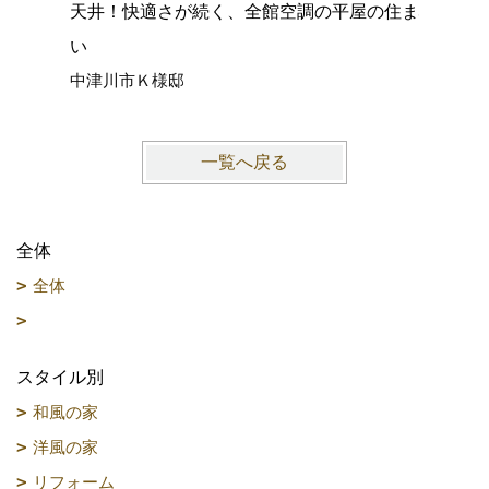
天井！快適さが続く、全館空調の平屋の住ま
心落ち着
い
ョック、
中津川市Ｋ様邸
愛知県名
一覧へ戻る
全体
全体
スタイル別
和風の家
洋風の家
リフォーム