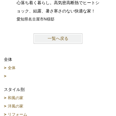
心落ち着く暮らし。高気密高断熱でヒートシ
グがつな
ョック、結露、暑さ寒さのない快適な家！
館空調マ
愛知県名古屋市N様邸
愛知県大
一覧へ戻る
全体
全体
スタイル別
和風の家
洋風の家
リフォーム