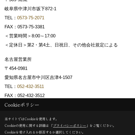
岐阜県中津川市坂下872‐1
TEL：
0573-75-2071
FAX：0573-75-3381
＜営業時間＞8:00～17:00
＜定休日＞第2・第4土、日祝日、その他会社規定による
名古屋営業所
〒454-0981
愛知県名古屋市中川区吉津4-1507
TEL：
052-432-3511
FAX：052-432-3512
Cookieポリシー
Copyright (c) 共和木材工業株式会社. All Rights Reserved.
当サイトではCookieを使用します。
Cookieの使用に関する詳細は 「
プライバシーポリシー
」をご覧ください。
Produced by
ゴデスクリエイト
Cookieを受け入れるか拒否するか選択してください。