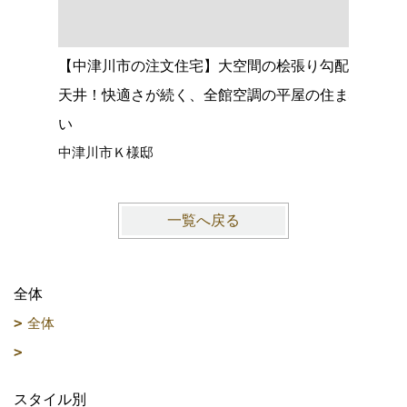
【中津川市の注文住宅】大空間の桧張り勾配
【名古屋
天井！快適さが続く、全館空調の平屋の住ま
心落ち着
い
ョック、
中津川市Ｋ様邸
愛知県名
一覧へ戻る
全体
全体
スタイル別