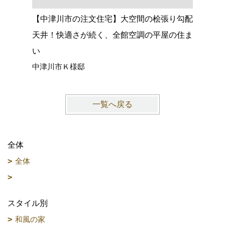
【中津川市の注文住宅】大空間の桧張り勾配
【名古屋
天井！快適さが続く、全館空調の平屋の住ま
心落ち着
い
ョック、
中津川市Ｋ様邸
愛知県名
一覧へ戻る
全体
全体
スタイル別
和風の家