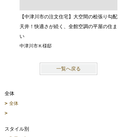
【中津川市の注文住宅】大空間の桧張り勾配
【名古屋
天井！快適さが続く、全館空調の平屋の住ま
心落ち着
い
ョック、
中津川市Ｋ様邸
愛知県名
一覧へ戻る
全体
全体
スタイル別