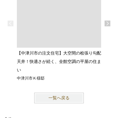
【中津川市の注文住宅】大空間の桧張り勾配
【名古屋
天井！快適さが続く、全館空調の平屋の住ま
心落ち着
い
ョック、
中津川市Ｋ様邸
愛知県名
一覧へ戻る