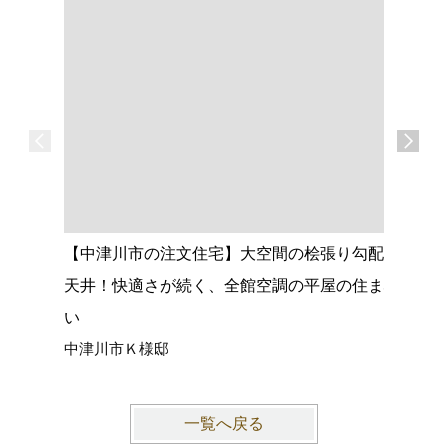
【中津川市の注文住宅】大空間の桧張り勾配
【名古屋
天井！快適さが続く、全館空調の平屋の住ま
心落ち着
い
ョック、
中津川市Ｋ様邸
愛知県名
一覧へ戻る