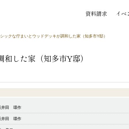
資料請求
イベ
シックな佇まいとウッドデッキが調和した家（知多市Y邸）
調和した家（知多市Y邸）
坂井田 環作
坂井田 環作