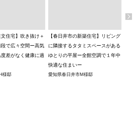
注文住宅】吹き抜け＋
【春日井市の新築住宅】リビング
【岡
階段で広々空間ー高気
に隣接するタタミスペースがある
され
温度差がなく健康に過
ゆとりの平屋ー全館空調で１年中
い！
愛知
快適な住まいー
H様邸
愛知県春日井市M様邸