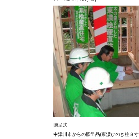
贈呈式
中津川市からの贈呈品(東濃ひのき柱８