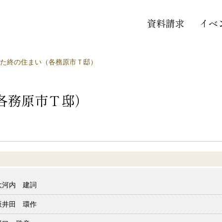
資料請求
イベ
た終の住まい（各務原市Ｔ邸）
各務原市Ｔ邸）
大河内 建詞
坂井田 環作