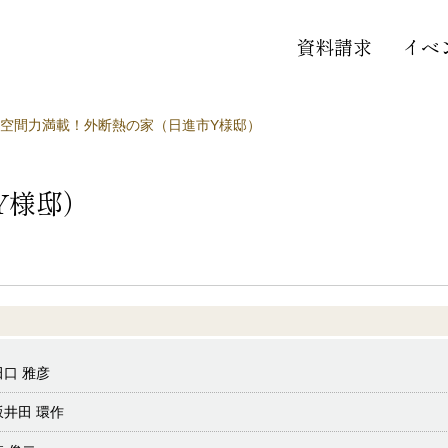
資料請求
イベ
空間力満載！外断熱の家（日進市Y様邸）
Y様邸）
田口 雅彦
坂井田 環作