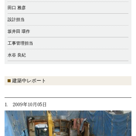
田口 雅彦
設計担当
坂井田 環作
工事管理担当
水谷 良紀
建築中レポート
1. 2009年10月05日