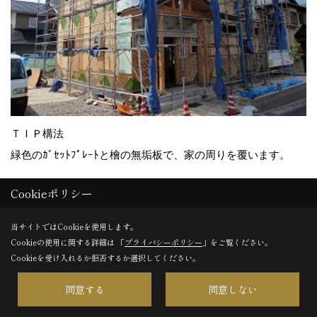
ＴＩＰ構法
緑色のｶﾞｾｯﾄﾌﾟﾚｰﾄと檜の無垢板で、家の周りを覆います。
Cookieポリシー
31. 2010年08月18日
当サイトではCookieを使用します。
Cookieの使用に関する詳細は 「
プライバシーポリシー
」をご覧ください。
Cookieを受け入れるか拒否するか選択してください。
同意する
同意しない