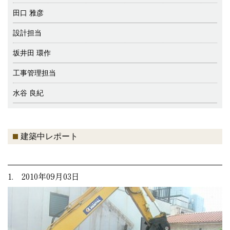
田口 雅彦
設計担当
坂井田 環作
工事管理担当
水谷 良紀
建築中レポート
1. 2010年09月03日