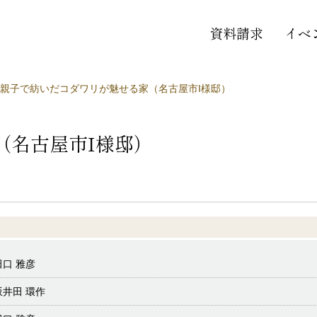
資料請求
イベ
親子で紡いだコダワリが魅せる家（名古屋市I様邸）
（名古屋市I様邸）
田口 雅彦
坂井田 環作