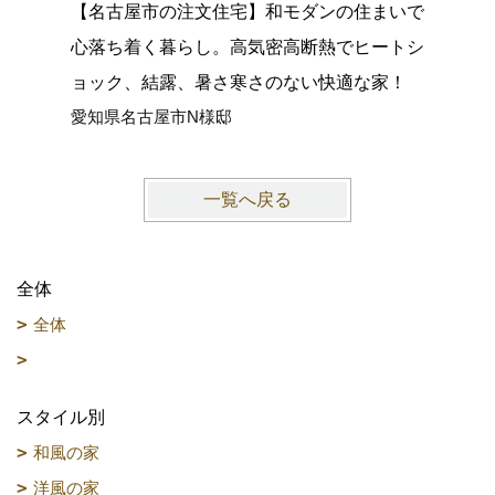
【名古屋市の注文住宅】和モダンの住まいで
【大府市
心落ち着く暮らし。高気密高断熱でヒートシ
グがつな
ョック、結露、暑さ寒さのない快適な家！
館空調マ
愛知県名古屋市N様邸
愛知県大
一覧へ戻る
全体
全体
スタイル別
和風の家
洋風の家