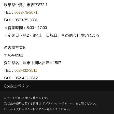
岐阜県中津川市坂下872‐1
TEL：
0573-75-2071
FAX：0573-75-3381
＜営業時間＞8:00～17:00
＜定休日＞第2・第4土、日祝日、その他会社規定による
名古屋営業所
〒454-0981
愛知県名古屋市中川区吉津4-1507
TEL：
052-432-3511
FAX：052-432-3512
Cookieポリシー
Copyright (c) 共和木材工業株式会社. All Rights Reserved.
当サイトではCookieを使用します。
Cookieの使用に関する詳細は 「
プライバシーポリシー
」をご覧ください。
Produced by
ゴデスクリエイト
Cookieを受け入れるか拒否するか選択してください。