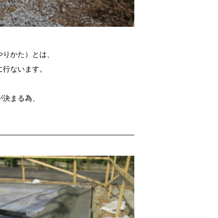
やりかた）とは、
に行ないます。
が決まる為、
。