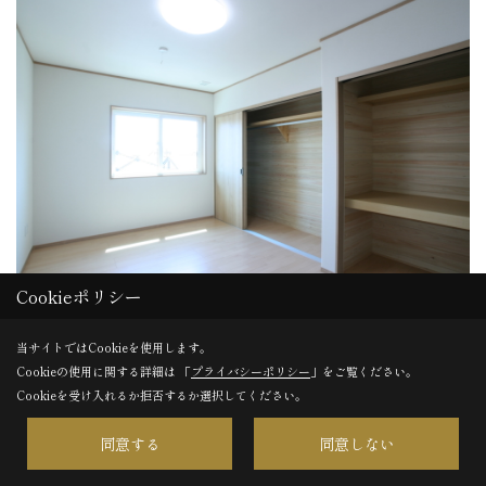
Cookieポリシー
完成
当サイトではCookieを使用します。
収納の壁には自社製材工場で加工された桧板を張っていま
Cookieの使用に関する詳細は 「
プライバシーポリシー
」をご覧ください。
す。
Cookieを受け入れるか拒否するか選択してください。
収納していた服などはほのかに木の香りがするようになりま
同意する
同意しない
す。