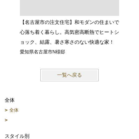
【名古屋市の注文住宅】和モダンの住まいで
【大府市
心落ち着く暮らし。高気密高断熱でヒートシ
グがつな
ョック、結露、暑さ寒さのない快適な家！
館空調マ
愛知県名古屋市N様邸
愛知県大
一覧へ戻る
全体
全体
スタイル別