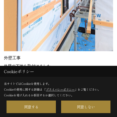
外壁工事
外壁の下地を取付けました。
Cookieポリシー
当サイトではCookieを使用します。
20. 2024年03月10日
Cookieの使用に関する詳細は 「
プライバシーポリシー
」をご覧ください。
Cookieを受け入れるか拒否するか選択してください。
同意する
同意しない