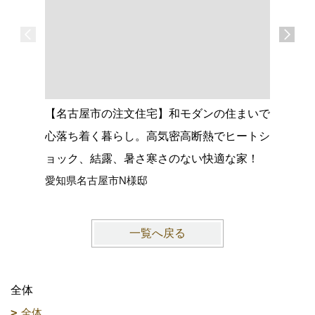
【名古屋市の注文住宅】和モダンの住まいで
【大府市
心落ち着く暮らし。高気密高断熱でヒートシ
グがつな
ョック、結露、暑さ寒さのない快適な家！
館空調マ
愛知県名古屋市N様邸
愛知県大
一覧へ戻る
全体
全体