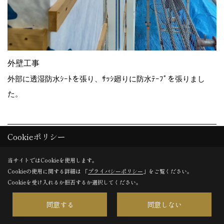
外壁工事
外部に透湿防水ｼｰﾄを張り、ｻｯｼ廻りに防水ﾃｰﾌﾟを張りまし
た。
24. 2022年08月26日
Cookieポリシー
当サイトではCookieを使用します。
Cookieの使用に関する詳細は 「
プライバシーポリシー
」をご覧ください。
Cookieを受け入れるか拒否するか選択してください。
同意する
同意しない