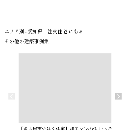
エリア別 - 愛知県 注文住宅 にある
その他の建築事例集
【名古屋市の注文住宅】和モダンの住まいで
【大府市