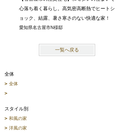
心落ち着く暮らし。高気密高断熱でヒートシ
グがつな
ョック、結露、暑さ寒さのない快適な家！
館空調マ
愛知県名古屋市N様邸
愛知県大
一覧へ戻る
全体
全体
スタイル別
和風の家
洋風の家