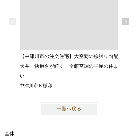
【中津川市の注文住宅】大空間の桧張り勾配
【名古屋
天井！快適さが続く、全館空調の平屋の住ま
心落ち着
い
ョック、
中津川市Ｋ様邸
愛知県名
一覧へ戻る
全体