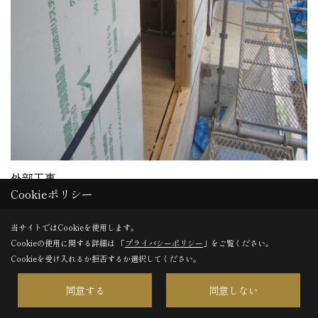
外部工事
Cookieポリシー
外部の工事は～
断熱材を貼っています。
当サイトではCookieを使用します。
Cookieの使用に関する詳細は 「
プライバシーポリシー
」をご覧ください。
こちらも順調に進んでいます。
Cookieを受け入れるか拒否するか選択してください。
同意する
同意しない
24. 2016年11月15日