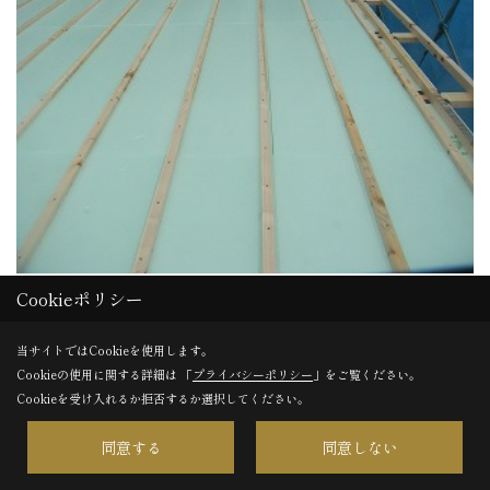
Cookieポリシー
取り付け完了。
当サイトではCookieを使用します。
Cookieの使用に関する詳細は 「
プライバシーポリシー
」をご覧ください。
31. 2013年11月25日
Cookieを受け入れるか拒否するか選択してください。
同意する
同意しない