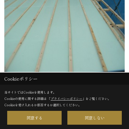
Cookieポリシー
取り付け完了。
当サイトではCookieを使用します。
Cookieの使用に関する詳細は 「
プライバシーポリシー
」をご覧ください。
31. 2013年11月25日
Cookieを受け入れるか拒否するか選択してください。
同意する
同意しない