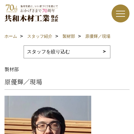
ホーム
スタッフ紹介
製材部
原優輝／現場
製材部
原優輝／現場