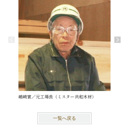
嶋﨑實／元工場長（ミスター共和木材）
阿部英
一覧へ戻る