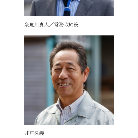
糸魚川貞人／常務取締役
井戸久義