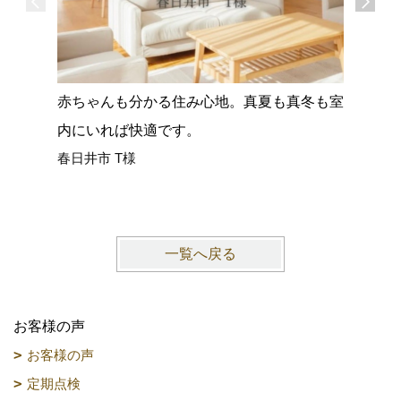
赤ちゃんも分かる住み心地。真夏も真冬も室
花粉症が
内にいれば快適です。
なくなっ
春日井市 T様
N様（完
一覧へ戻る
お客様の声
お客様の声
定期点検