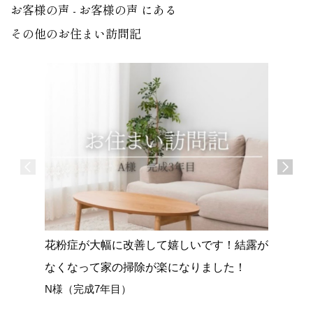
お客様の声 - お客様の声 にある
その他のお住まい訪問記
花粉症が大幅に改善して嬉しいです！結露が
体感ハウ
なくなって家の掃除が楽になりました！
感！
N様（完成7年目）
K様（完